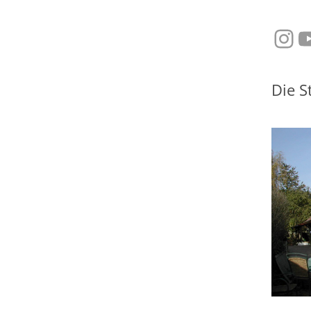
Ins
Y
Die S