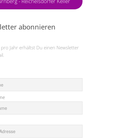
rnberg - Reichelsdorfer Keller
etter abonnieren
 pro Jahr erhältst Du einen Newsletter
il.
me