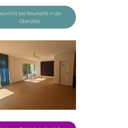
ünricht bei Neumarkt in der
Oberpfalz