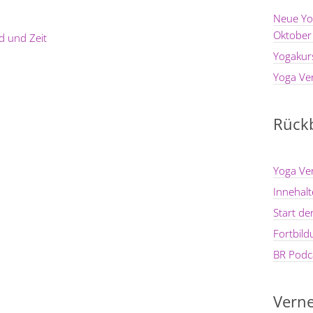
Neue Yo
Oktober
d und Zeit
Yogakur
Yoga Ve
Rückb
Yoga Ve
Innehal
Start d
Fortbil
BR Podca
Verne