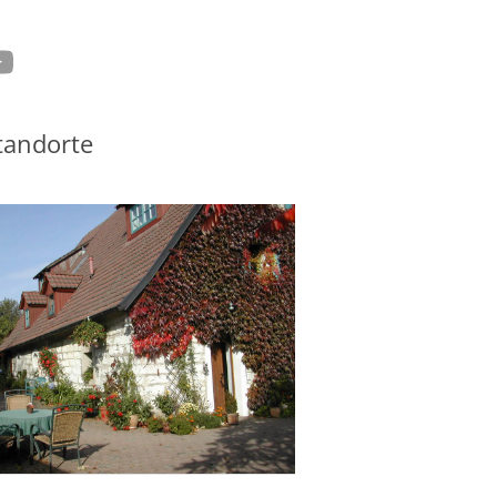
tagram
ouTube
tandorte