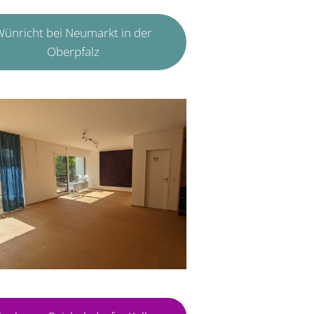
ünricht bei Neumarkt in der
Oberpfalz