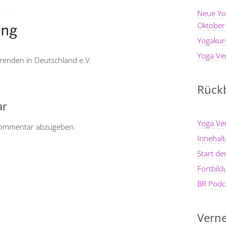
Neue Yo
Oktober
Yogakur
Yoga Ve
renden in Deutschland e.V.
Rückb
ar
Yoga Ve
Kommentar abzugeben.
Innehal
Start d
Fortbil
BR Podca
Verne