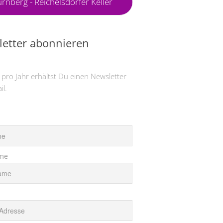
rnberg - Reichelsdorfer Keller
etter abonnieren
 pro Jahr erhältst Du einen Newsletter
il.
me