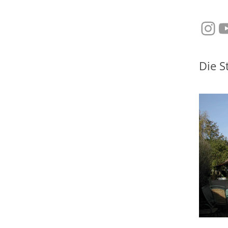
Ins
Y
Die S