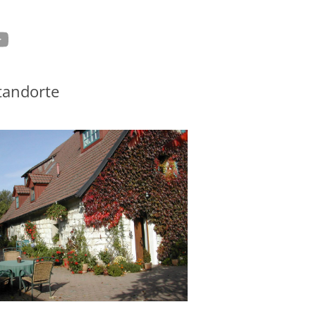
tagram
ouTube
tandorte