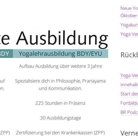
Neue Yo
Oktober
Yogakur
Yoga Ve
BDY
Yogalehrausbildung BDY/EYU
Rückb
Aufbau Ausbildung über weitere 3 Jahre
Yoga Ve
auf
Spezialisiere dich in Philosophie, Pranayama
Innehal
n.
und Kommunikation.
Start d
225 Stunden in Präsenz
Fortbil
BR Podca
30 Ausbildungstage
Verne
(ZPP)
Zertifizierung bei den Krankenkassen (ZPP)