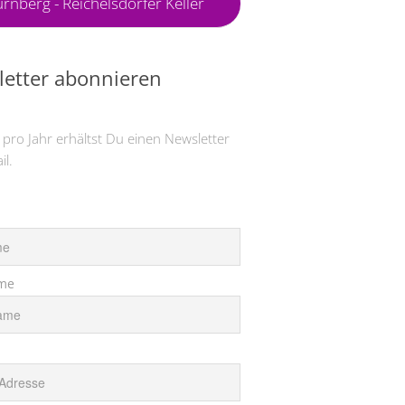
rnberg - Reichelsdorfer Keller
etter abonnieren
 pro Jahr erhältst Du einen Newsletter
il.
me