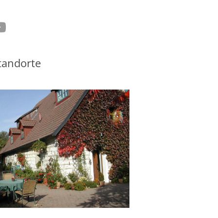
tagram
ouTube
tandorte