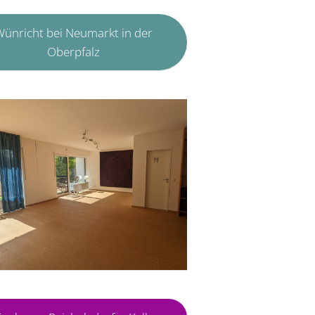
ünricht bei Neumarkt in der
Oberpfalz