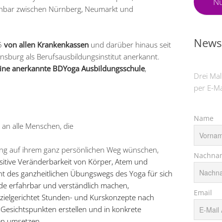
Nü
ichbar zwischen Nürnberg, Neumarkt und
Newsl
05
von allen Krankenkassen
und darüber hinaus seit
nsburg als Berufsausbildungsinstitut anerkannt.
ine anerkannte BDYoga Ausbildungsschule
,
Drei Mal
per E-Ma
Name
 an alle Menschen, die
ung auf ihrem ganz persönlichen Weg wünschen,
Nachna
tive Veränderbarkeit von Körper, Atem und
nt des ganzheitlichen Übungswegs des Yoga für sich
de erfahrbar und verständlich machen,
Email
e zielgerichtet Stunden- und Kurskonzepte nach
Gesichtspunkten erstellen und in konkrete
en umsetzen,