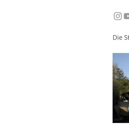
Ins
Y
Die S