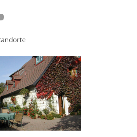
tagram
ouTube
tandorte