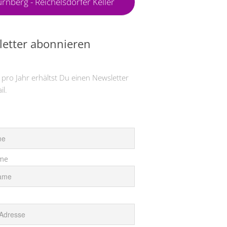
rnberg - Reichelsdorfer Keller
etter abonnieren
 pro Jahr erhältst Du einen Newsletter
il.
me