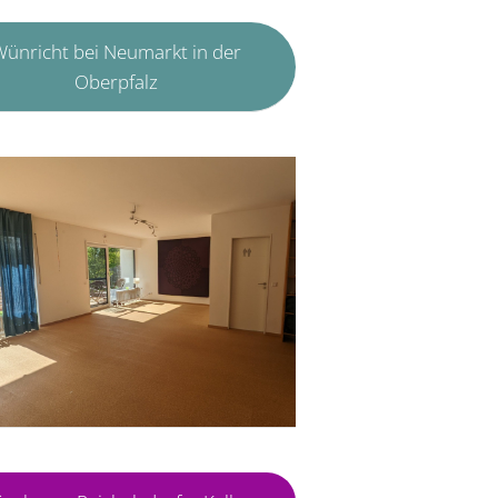
ünricht bei Neumarkt in der
Oberpfalz