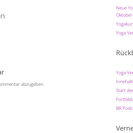
Neue Yo
Oktober
Yogakur
Yoga Ve
Rückb
ar
Yoga Ve
Innehal
Kommentar abzugeben.
Start d
Fortbil
BR Podca
Verne