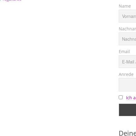
Name
Nachna
Email
Anrede
Ich 
Deine