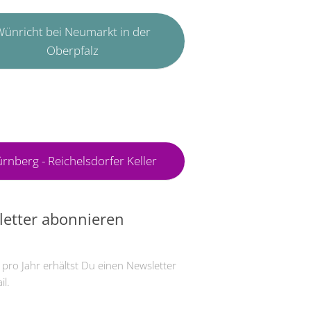
ünricht bei Neumarkt in der
Oberpfalz
rnberg - Reichelsdorfer Keller
etter abonnieren
 pro Jahr erhältst Du einen Newsletter
il.