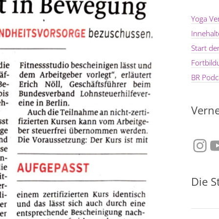
Yoga Ve
Innehal
Start d
Fortbil
BR Podca
Verne
Ins
Y
Die S