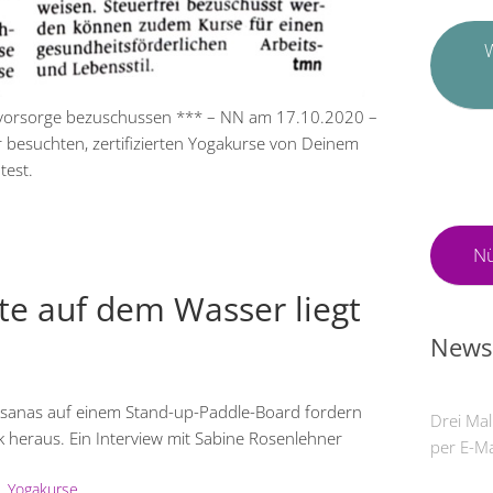
W
svorsorge bezuschussen *** – NN am 17.10.2020 –
 besuchten, zertifizierten Yogakurse von Deinem
test.
Nü
e auf dem Wasser liegt
Newsl
sanas auf einem Stand-up-Paddle-Board fordern
Drei Mal
 heraus. Ein Interview mit Sabine Rosenlehner
per E-Ma
,
Yogakurse