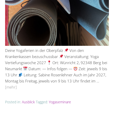
Deine Yogaferien in der Oberpfalz
Von den
Krankenkassen bezuschussbar
Veranstaltung: Yoga
Vertiefungswoche 2027
Ort: Wünricht 2, 92348 Berg bei
Neumarkt
Datum: — Infos folgen —
Zeit: jeweils 9 bis
13 Uhr
Leitung: Sabine Rosenlehner Auch im Jahr 2027,
Montag bis Freitag, jeweils von 9 bis 13 Uhr findet im …
[mehr]
Posted in:
Ausblick
Tagged:
Yogaseminare