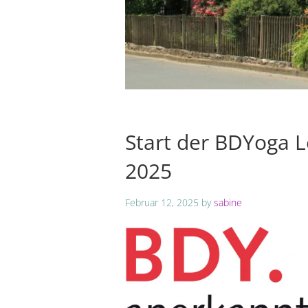
Start der BDYoga L
2025
Februar 12, 2025
by
sabine