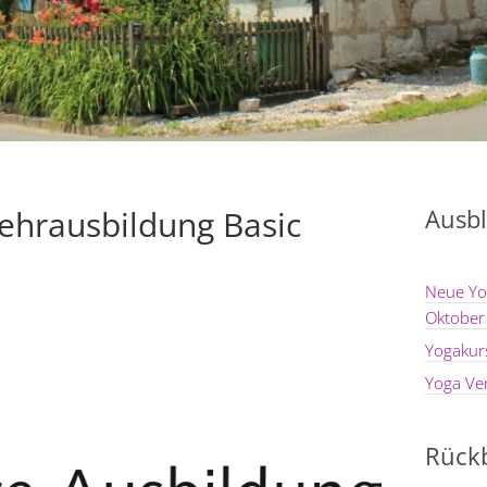
ehrausbildung Basic
Ausbl
Neue Yo
Oktober
Yogakur
Yoga Ve
Rückb