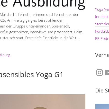
Yoga Ve
Mal die 14 Teilnehmerinnen und Teilnehmer der
Innehal
5. Am Freitag ging es bei strahlendem
Start d
n der Gruppe untereinander. Spielerisch,
Fortbil
erfür geschnitten, interviewt und präsentiert. Beim
tausch statt. Erste tiefe Eindrücke in die Welt …
BR Podca
Verne
bildung
Ins
Y
asensibles Yoga G1
Die S