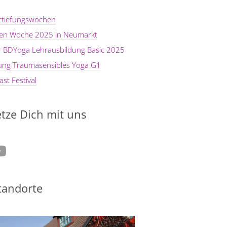
rtiefungswochen
ten Woche 2025 in Neumarkt
er BDYoga Lehrausbildung Basic 2025
dung Traumasensibles Yoga G1
st Festival
tze Dich mit uns
tagram
ouTube
tandorte