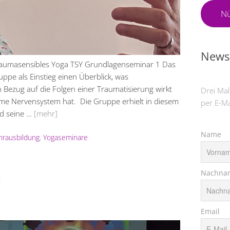
Nü
Newsl
Traumasensibles Yoga TSY Grundlagenseminar 1 Das
uppe als Einstieg einen Überblick, was
in Bezug auf die Folgen einer Traumatisierung wirkt
Drei Mal
me Nervensystem hat. Die Gruppe erhielt in diesem
per E-Ma
nd seine …
[mehr]
Name
hrausbildung
,
Yogaseminare
Nachna
l
Email