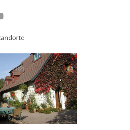
tagram
ouTube
tandorte