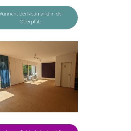
ünricht bei Neumarkt in der
Oberpfalz