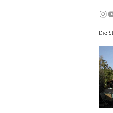
Ins
Y
Die S