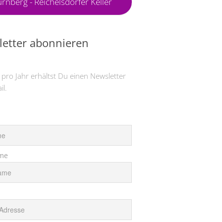
rnberg - Reichelsdorfer Keller
etter abonnieren
 pro Jahr erhältst Du einen Newsletter
il.
me