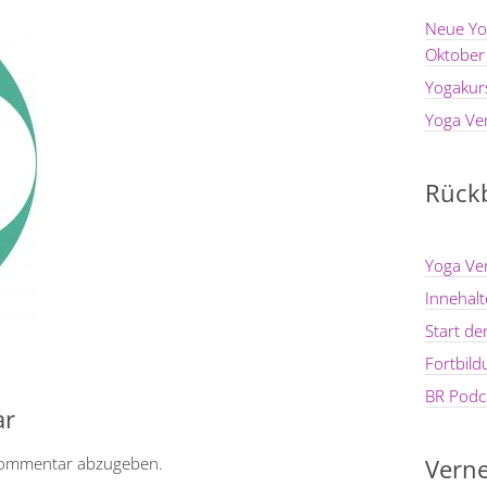
Neue Yo
Oktober
Yogakur
Yoga Ve
Rückb
Yoga Ve
Innehal
Start d
Fortbil
BR Podca
ar
Kommentar abzugeben.
Verne