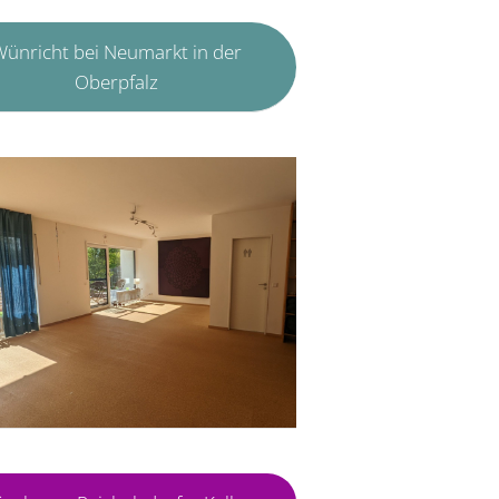
ünricht bei Neumarkt in der
Oberpfalz