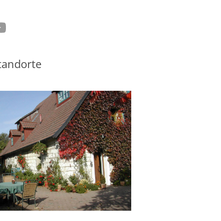
tagram
ouTube
tandorte