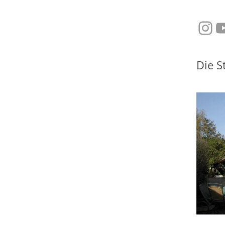
Ins
Y
Die S