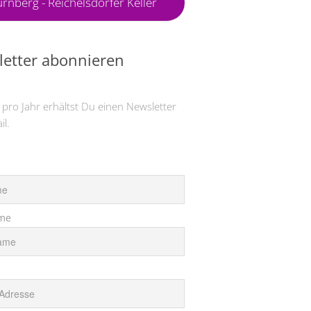
rnberg - Reichelsdorfer Keller
etter abonnieren
 pro Jahr erhältst Du einen Newsletter
il.
me