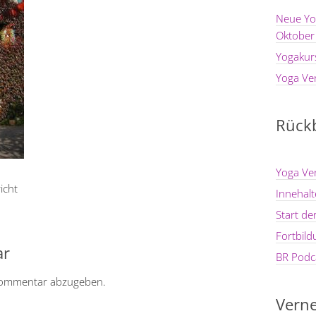
Neue Yo
Oktober
Yogakur
Yoga Ve
Rückb
Yoga Ve
icht
Innehal
Start d
Fortbil
ar
BR Podca
Kommentar abzugeben.
Verne