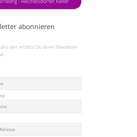
rnberg - Reichelsdorfer Keller
etter abonnieren
 pro Jahr erhältst Du einen Newsletter
il.
me