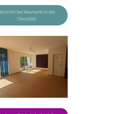
ünricht bei Neumarkt in der
Oberpfalz