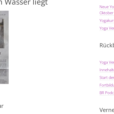
 Wasser liegt
Neue Yo
Oktober
Yogakur
Yoga Ve
Rückb
Yoga Ve
Innehal
Start d
Fortbil
BR Podca
ar
Verne