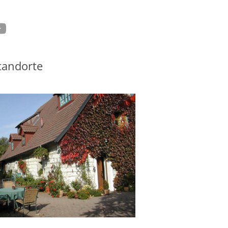
tagram
ouTube
tandorte