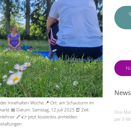
W
Nü
Newsl
 der Innehalten Woche 📍 Ort: am Schauturm im
arkt 📅 Datum: Samstag, 12.Juli 2025 ⏰ Zeit:
Drei Mal
nlehner 🔗 👉 Jetzt kostenlos anmelden
per E-Ma
nstaltungen