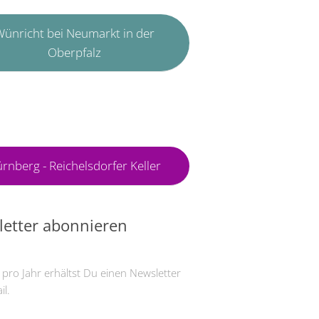
ünricht bei Neumarkt in der
Oberpfalz
rnberg - Reichelsdorfer Keller
etter abonnieren
 pro Jahr erhältst Du einen Newsletter
il.