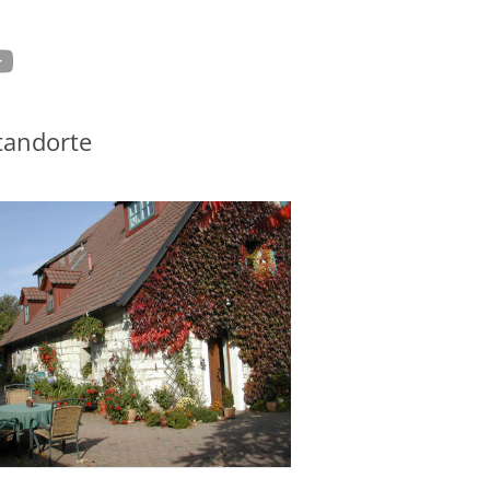
tagram
ouTube
tandorte