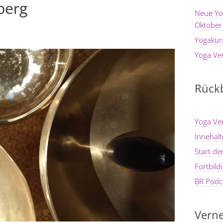
berg
Neue Yo
Oktober
Yogakur
Yoga Ve
Rückb
Yoga Ve
Innehal
Start d
Fortbil
BR Podca
Verne