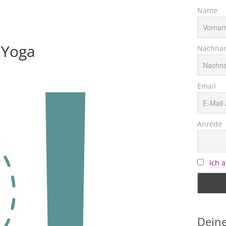
Name
DYoga
Nachna
Email
Anrede
Ich 
Deine