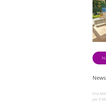
Nü
Newsl
Drei Mal
per E-Ma