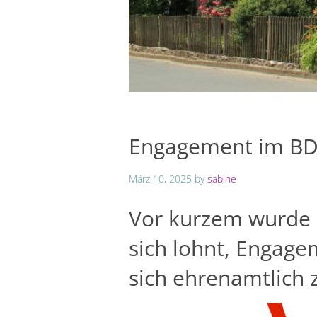
Engagement im B
März 10, 2025
by
sabine
Vor kurzem wurde 
sich lohnt, Engag
sich ehrenamtlich 