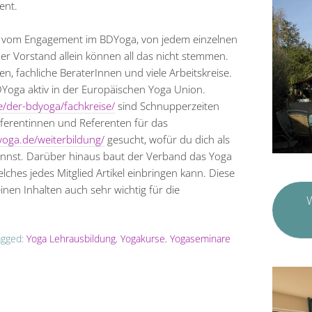
ent.
bt vom Engagement im BDYoga, von jedem einzelnen
der Vorstand allein können all das nicht stemmen.
, fachliche BeraterInnen und viele Arbeitskreise.
DYoga aktiv in der Europäischen Yoga Union.
e/der-bdyoga/fachkreise/
sind Schnupperzeiten
ferentinnen und Referenten für das
yoga.de/weiterbildung/
gesucht, wofür du dich als
nnst. Darüber hinaus baut der Verband das Yoga
welches jedes Mitglied Artikel einbringen kann. Diese
einen Inhalten auch sehr wichtig für die
W
agged:
Yoga Lehrausbildung
,
Yogakurse
,
Yogaseminare