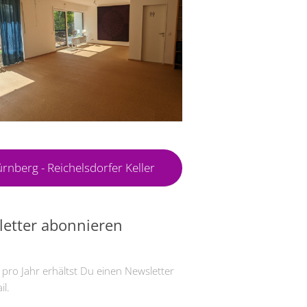
rnberg - Reichelsdorfer Keller
etter abonnieren
 pro Jahr erhältst Du einen Newsletter
il.