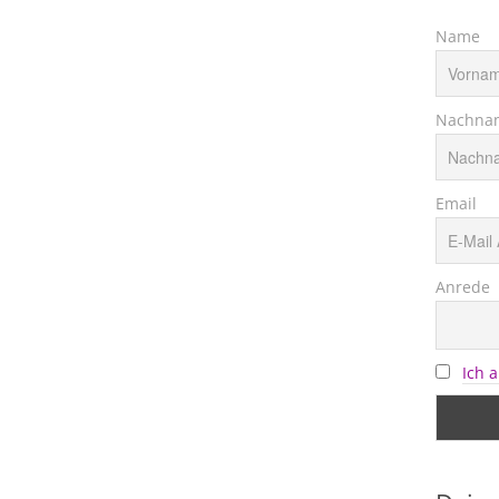
Name
Nachna
Email
Anrede
Ich 