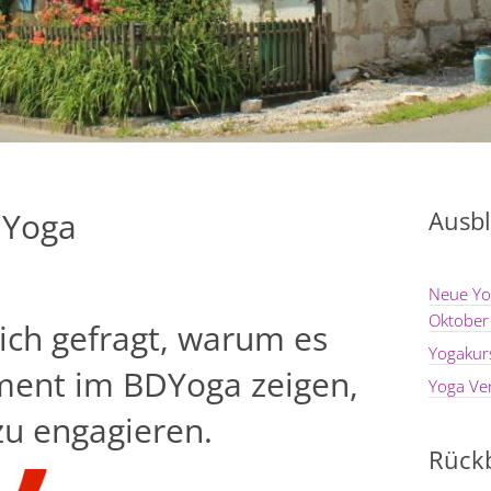
DYoga
Ausbl
Neue Yo
Oktober
ich gefragt, warum es
Yogakur
ement im BDYoga zeigen,
Yoga Ve
zu engagieren.
Rückb