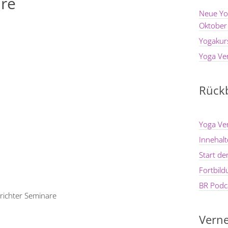
re
Neue Yo
Oktober
Yogakur
Yoga Ve
Rückb
Yoga Ve
Innehal
Start d
Fortbil
BR Podca
ichter Seminare
Verne