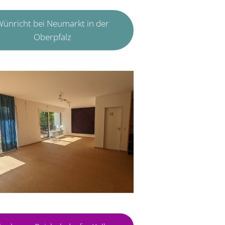
ünricht bei Neumarkt in der
Oberpfalz