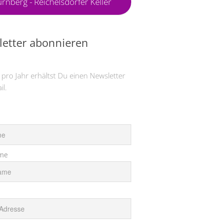
rnberg - Reichelsdorfer Keller
etter abonnieren
 pro Jahr erhältst Du einen Newsletter
il.
me