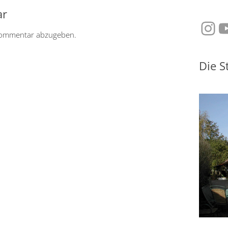
ar
Ins
Y
Kommentar abzugeben.
Die S