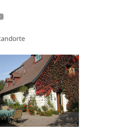
tagram
ouTube
tandorte