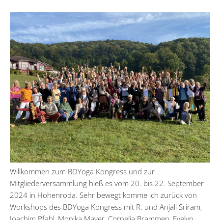
Willkommen zum BDYoga Kongress und zur
Mitgliederversammlung hieß es vom 20. bis 22. September
2024 in Hohenroda. Sehr bewegt komme ich zurück von
Workshops des BDYoga Kongress mit R. und Anjali Sriram,
Joachim Pfahl, Monika Mayer, Cornelia Brammen, Evelyn